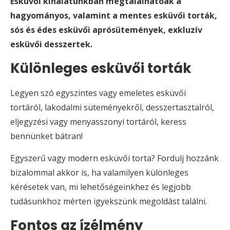
Esküvői kínálatunkban megtalálhatóak a
hagyományos, valamint a mentes esküvői torták,
sós és édes esküvői aprósütemények, exkluzív
esküvői desszertek.
Különleges esküvői torták
Legyen szó egyszintes vagy emeletes esküvői
tortáról, lakodalmi süteményekről, desszertasztalról,
eljegyzési vagy menyasszonyi tortáról, keress
bennünket bátran!
Egyszerű vagy modern esküvői torta? Fordulj hozzánk
bizalommal akkor is, ha valamilyen különleges
kérésetek van, mi lehetőségeinkhez és legjobb
tudásunkhoz mérten igyekszünk megoldást találni.
Fontos az ízélmény