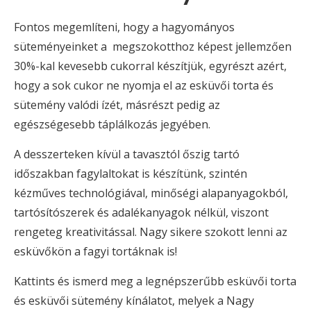
Fontos megemlíteni, hogy a hagyományos
süteményeinket a megszokotthoz képest jellemzően
30%-kal kevesebb cukorral készítjük, egyrészt azért,
hogy a sok cukor ne nyomja el az esküvői torta és
sütemény valódi ízét, másrészt pedig az
egészségesebb táplálkozás jegyében.
A desszerteken kívül a tavasztól őszig tartó
időszakban fagylaltokat is készítünk, szintén
kézműves technológiával, minőségi alapanyagokból,
tartósítószerek és adalékanyagok nélkül, viszont
rengeteg kreativitással. Nagy sikere szokott lenni az
esküvőkön a fagyi tortáknak is!
Kattints és ismerd meg a legnépszerűbb esküvői torta
és esküvői sütemény kínálatot, melyek a Nagy