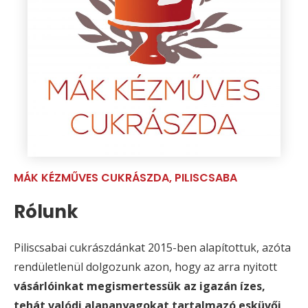
MÁK KÉZMŰVES CUKRÁSZDA, PILISCSABA
Rólunk
Piliscsabai cukrászdánkat 2015-ben alapítottuk, azóta
rendületlenül dolgozunk azon, hogy az arra nyitott
vásárlóinkat megismertessük az igazán ízes,
tehát valódi alapanyagokat tartalmazó esküvői