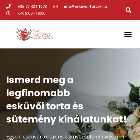
+36 70 424 1073
info@eskuvoi-tortak.hu
K-V: 9:00 - 19:00
Ismerd meg a
legfinomabb
esküvői torta és
sütemény kínálatunkat!
Egyedi esküvői torták és esküvői sütemények, a Ti