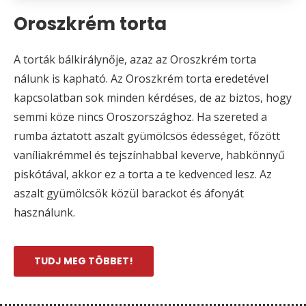
Oroszkrém torta
A torták bálkirálynője, azaz az Oroszkrém torta
nálunk is kapható. Az Oroszkrém torta eredetével
kapcsolatban sok minden kérdéses, de az biztos, hogy
semmi köze nincs Oroszországhoz. Ha szereted a
rumba áztatott aszalt gyümölcsös édességet, főzött
vaníliakrémmel és tejszínhabbal keverve, habkönnyű
piskótával, akkor ez a torta a te kedvenced lesz. Az
aszalt gyümölcsök közül barackot és áfonyát
használunk.
TUDJ MEG TÖBBET!