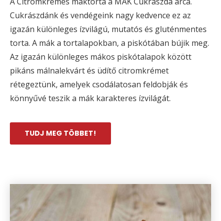
A Citromkrémes máktorta a MÁK Cukrászda arca.
Cukrászdánk és vendégeink nagy kedvence ez az
igazán különleges ízvilágú, mutatós és gluténmentes
torta. A mák a tortalapokban, a piskótában bújik meg.
Az igazán különleges mákos piskótalapok között
pikáns málnalekvárt és üdítő citromkrémet
rétegeztünk, amelyek csodálatosan feldobják és
könnyűvé teszik a mák karakteres ízvilágát.
TUDJ MEG TÖBBET!