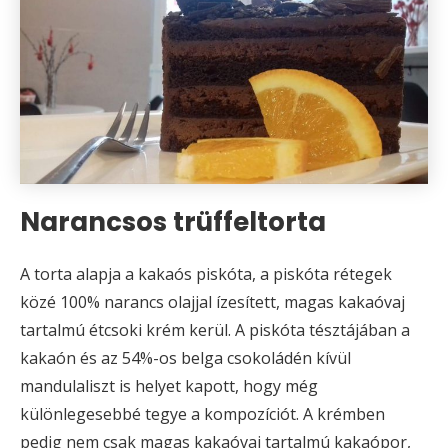
Narancsos trüffeltorta
A torta alapja a kakaós piskóta, a piskóta rétegek
közé 100% narancs olajjal ízesített, magas kakaóvaj
tartalmú étcsoki krém kerül. A piskóta tésztájában a
kakaón és az 54%-os belga csokoládén kívül
mandulaliszt is helyet kapott, hogy még
különlegesebbé tegye a kompozíciót. A krémben
pedig nem csak magas kakaóvaj tartalmú kakaópor,