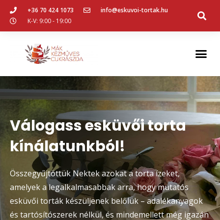
+36 70 424 1073
info@eskuvoi-tortak.hu
K-V: 9:00 - 19:00
Válogass esküvői torta
kínálatunkból!
Összegyűjtöttük Nektek azokat a torta ízeket,
amelyek a legalkalmasabbak arra, hogy mutatós
esküvői torták készüljenek belőlük – adalékanyagok
és tartósítószerek nélkül, és mindemellett még igazán