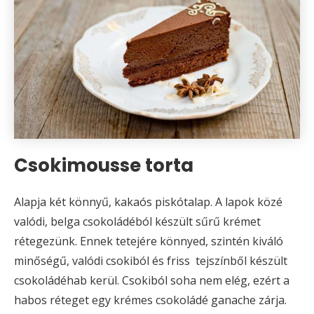
Csokimousse torta
Alapja két könnyű, kakaós piskótalap. A lapok közé
valódi, belga csokoládéból készült sűrű krémet
rétegezünk. Ennek tetejére könnyed, szintén kiváló
minőségű, valódi csokiból és friss tejszínből készült
csokoládéhab kerül. Csokiból soha nem elég, ezért a
habos réteget egy krémes csokoládé ganache zárja.