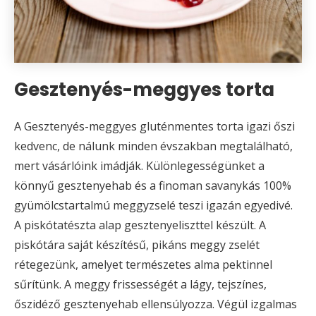
Gesztenyés-meggyes torta
A Gesztenyés-meggyes gluténmentes torta igazi őszi
kedvenc, de nálunk minden évszakban megtalálható,
mert vásárlóink imádják. Különlegességünket a
könnyű gesztenyehab és a finoman savanykás 100%
gyümölcstartalmú meggyzselé teszi igazán egyedivé.
A piskótatészta alap gesztenyeliszttel készült. A
piskótára saját készítésű, pikáns meggy zselét
rétegezünk, amelyet természetes alma pektinnel
sűrítünk. A meggy frissességét a lágy, tejszínes,
őszidéző gesztenyehab ellensúlyozza. Végül izgalmas