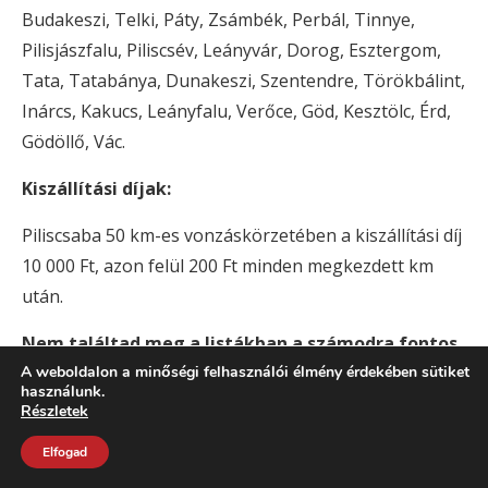
Budakeszi, Telki, Páty, Zsámbék, Perbál, Tinnye,
Pilisjászfalu, Piliscsév, Leányvár, Dorog, Esztergom,
Tata, Tatabánya, Dunakeszi, Szentendre, Törökbálint,
Inárcs, Kakucs, Leányfalu, Verőce, Göd, Kesztölc, Érd,
Gödöllő, Vác.
Kiszállítási díjak:
Piliscsaba 50 km-es vonzáskörzetében a kiszállítási díj
10 000 Ft, azon felül 200 Ft minden megkezdett km
után.
Nem találtad meg a listákban a számodra fontos
A weboldalon a minőségi felhasználói élmény érdekében sütiket
kiszállítási területet?
használunk.
Részletek
Írj nekünk, és kolléganőink egyeztetik Veled a
részleteket!
Elfogad