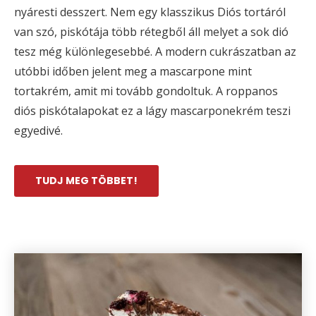
nyáresti desszert. Nem egy klasszikus Diós tortáról
van szó, piskótája több rétegből áll melyet a sok dió
tesz még különlegesebbé. A modern cukrászatban az
utóbbi időben jelent meg a mascarpone mint
tortakrém, amit mi tovább gondoltuk. A roppanos
diós piskótalapokat ez a lágy mascarponekrém teszi
egyedivé.
TUDJ MEG TÖBBET!