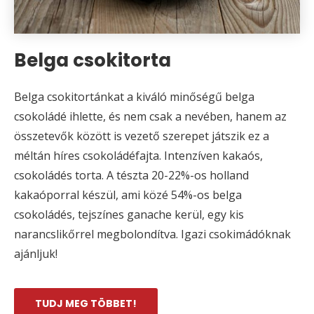
Belga csokitorta
Belga csokitortánkat a kiváló minőségű belga
csokoládé ihlette, és nem csak a nevében, hanem az
összetevők között is vezető szerepet játszik ez a
méltán híres csokoládéfajta. Intenzíven kakaós,
csokoládés torta. A tészta 20-22%-os holland
kakaóporral készül, ami közé 54%-os belga
csokoládés, tejszínes ganache kerül, egy kis
narancslikőrrel megbolondítva. Igazi csokimádóknak
ajánljuk!
TUDJ MEG TÖBBET!