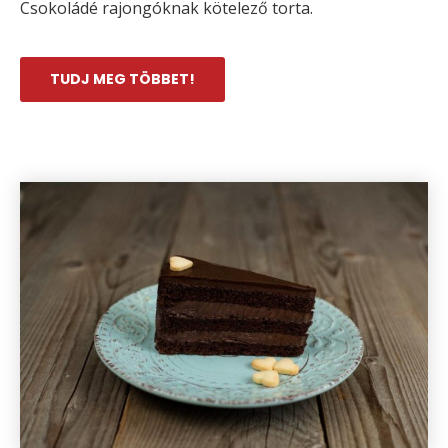
Csokoládé rajongóknak kötelező torta.
TUDJ MEG TÖBBET!