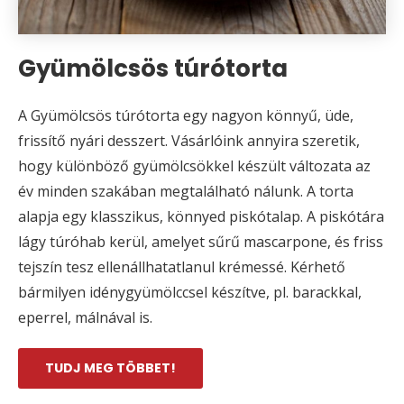
Gyümölcsös túrótorta
A Gyümölcsös túrótorta egy nagyon könnyű, üde,
frissítő nyári desszert. Vásárlóink annyira szeretik,
hogy különböző gyümölcsökkel készült változata az
év minden szakában megtalálható nálunk. A torta
alapja egy klasszikus, könnyed piskótalap. A piskótára
lágy túróhab kerül, amelyet sűrű mascarpone, és friss
tejszín tesz ellenállhatatlanul krémessé. Kérhető
bármilyen idénygyümölccsel készítve, pl. barackkal,
eperrel, málnával is.
TUDJ MEG TÖBBET!