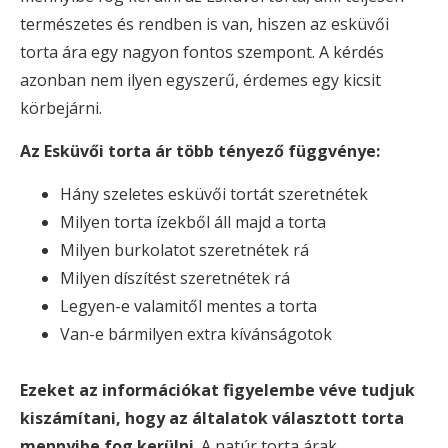
természetes és rendben is van, hiszen az esküvői
torta ára egy nagyon fontos szempont. A kérdés
azonban nem ilyen egyszerű, érdemes egy kicsit
körbejárni.
Az Esküvői torta ár több tényező függvénye:
Hány szeletes esküvői tortát szeretnétek
Milyen torta ízekből áll majd a torta
Milyen burkolatot szeretnétek rá
Milyen díszítést szeretnétek rá
Legyen-e valamitől mentes a torta
Van-e bármilyen extra kívánságotok
Ezeket az információkat figyelembe véve tudjuk
kiszámítani, hogy az általatok választott torta
mennyibe fog kerülni
. A natúr torta árak