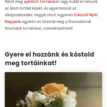
Nézd meg
ajánlott tortáink
at vagy küldd el nekünk
az álom tortád képét, és egyeztessük az
elképzeléseidet. Vegyél részt ingyenes
Esküvői Nyílt
Napjaink
egyikén és kóstold meg a finomabbnál
finomabb tortáinkat, süteményeinket!
Gyere el hozzánk és kóstold
meg tortáinkat!