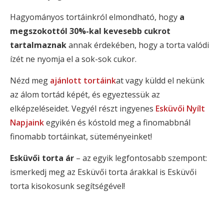
Hagyományos tortáinkról elmondható, hogy 
a 
megszokottól 30%-kal kevesebb cukrot 
tartalmaznak
 annak érdekében, hogy a torta valódi 
ízét ne nyomja el a sok-sok cukor.
Nézd meg
ajánlott tortáink
at vagy küldd el nekünk
az álom tortád képét, és egyeztessük az
elképzeléseidet. Vegyél részt ingyenes
Esküvői Nyílt
Napjaink
egyikén és kóstold meg a finomabbnál
finomabb tortáinkat, süteményeinket!
Esküvői torta ár
– az egyik legfontosabb szempont:
ismerkedj meg az Esküvői torta árakkal is Esküvői
torta kisokosunk segítségével!