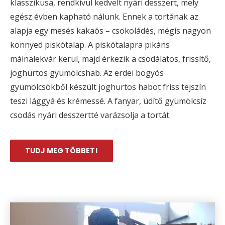
klasszikusa, rendkívül kedvelt nyári desszert, mely
egész évben kapható nálunk. Ennek a tortának az
alapja egy mesés kakaós – csokoládés, mégis nagyon
könnyed piskótalap. A piskótalapra pikáns
málnalekvár kerül, majd érkezik a csodálatos, frissítő,
joghurtos gyümölcshab. Az erdei bogyós
gyümölcsökből készült joghurtos habot friss tejszín
teszi lággyá és krémessé. A fanyar, üdítő gyümölcsíz
csodás nyári desszertté varázsolja a tortát.
TUDJ MEG TÖBBET!