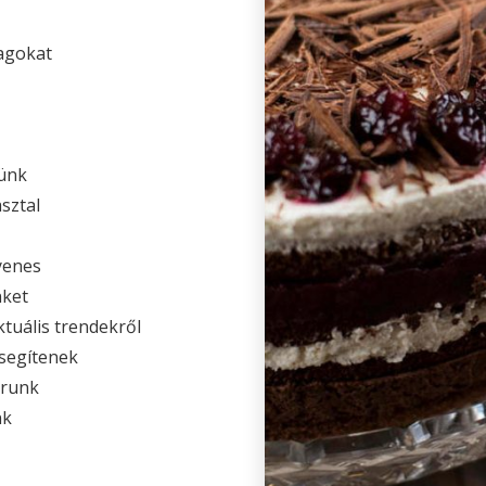
agokat
ünk
sztal
yenes
nket
ktuális trendekről
 segítenek
árunk
nk