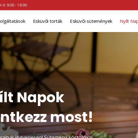
K-V: 9:00 - 19:00
olgáltatások
Esküvői torták
Esküvői sütemények
Nyílt Na
ílt Napok
entkezz most!
 rajtuk ingyenesen! Sütemény kóstolóval