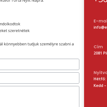
sküvői Torta Nyílt Napra:
E-mai
ondolkodtok
info@e
ket szeretnétek
nál könnyebben tudjuk személyre szabni a
Cím
2081 Pi
Nyitv
Hétfő:
Kedd – 