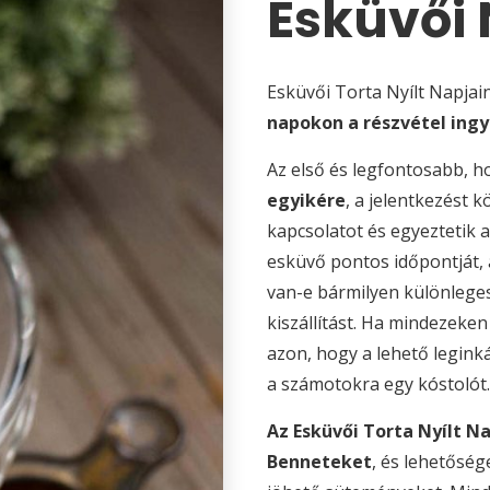
Esküvői 
Esküvői Torta Nyílt Napjai
napokon a részvétel ingy
Az első és legfontosabb, 
egyikére
, a jelentkezést 
kapcsolatot és egyeztetik 
esküvő pontos időpontját, a
van-e bármilyen különleges
kiszállítást. Ha mindezeke
azon, hogy a lehető legin
a számotokra egy kóstolót.
Az Esküvői Torta Nyílt N
Benneteket
, és lehetősé