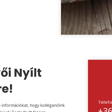
ői Nyílt
re!
Telef
p információkat, hogy kolléganőink
+36