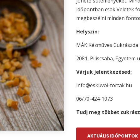
jöhető süteményeket. Mind
időpontban csak Veletek fo
megbeszélni minden fontos 
Helyszín:
MÁK Kézműves Cukrászda
2081, Piliscsaba, Egyetem u
Várjuk jelentkezésed:
info@eskuvoi-tortak.hu
06/70-424-1073
Tudj meg többet cukrász
AKTUÁLIS IDŐPONTOK