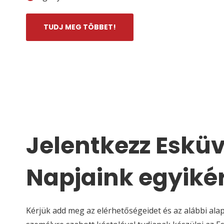
TUDJ MEG TÖBBET!
Jelentkezz Esküv
Napjaink egyiké
Kérjük add meg az elérhetőségeidet és az alábbi ala