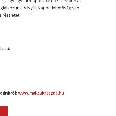
ezt egy egyedi időpontban, azaz ebben az
glalkozunk. A Nyílt Napon lehetőség van
részletet.
tca 3.
dánkról:
www.makcukraszda.hu