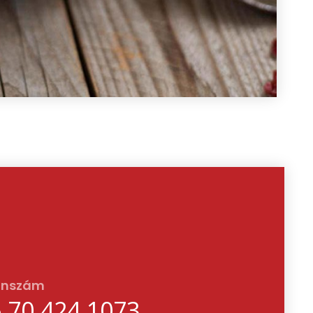
onszám
 70 424 1073