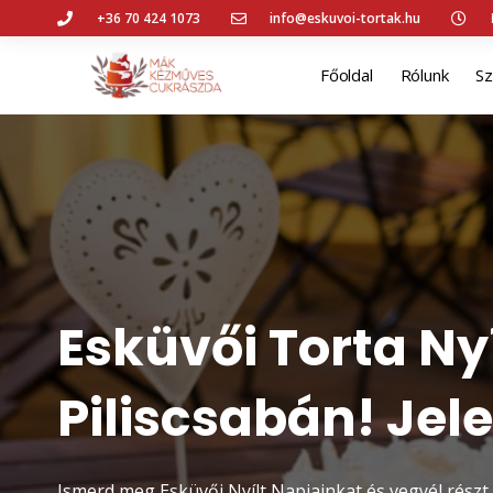
+36 70 424 1073
info@eskuvoi-tortak.hu
Főoldal
Rólunk
Sz
Esküvői Torta Ny
Piliscsabán! Jel
Ismerd meg Esküvői Nyílt Napjainkat és vegyél részt