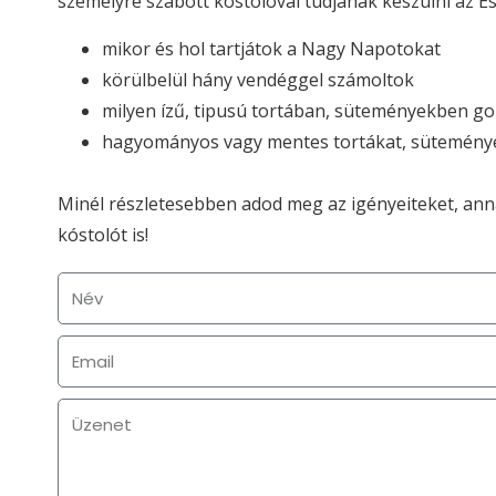
személyre szabott kóstolóval tudjanak készülni az E
mikor és hol tartjátok a Nagy Napotokat
körülbelül hány vendéggel számoltok
milyen ízű, tipusú tortában, süteményekben g
hagyományos vagy mentes tortákat, süteménye
Minél részletesebben adod meg az igényeiteket, an
kóstolót is!