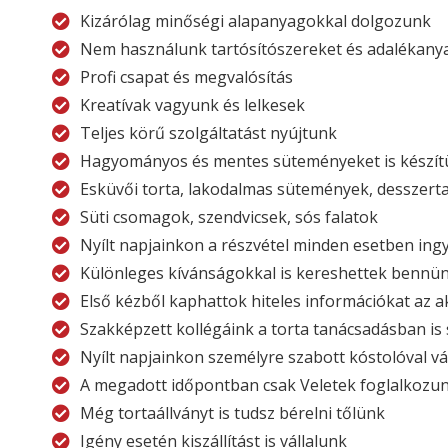
Kizárólag minőségi alapanyagokkal dolgozunk
Nem használunk tartósítószereket és adalékany
Profi csapat és megvalósítás
Kreatívak vagyunk és lelkesek
Teljes körű szolgáltatást nyújtunk
Hagyományos és mentes süteményeket is készít
Esküvői torta, lakodalmas sütemények, desszerta
Süti csomagok, szendvicsek, sós falatok
Nyílt napjainkon a részvétel minden esetben ing
Különleges kívánságokkal is kereshettek bennü
Első kézből kaphattok hiteles információkat az a
Szakképzett kollégáink a torta tanácsadásban is
Nyílt napjainkon személyre szabott kóstolóval v
A megadott időpontban csak Veletek foglalkozu
Még tortaállványt is tudsz bérelni tőlünk
Igény esetén kiszállítást is vállalunk