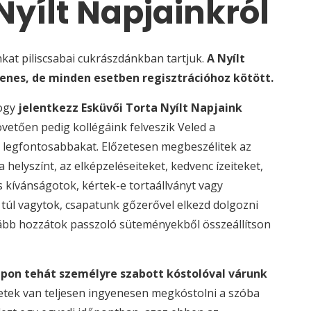
Nyílt Napjainkról
nkat piliscsabai cukrászdánkban tartjuk.
A Nyílt
enes, de minden esetben regisztrációhoz kötött.
hogy
jelentkezz Esküvői Torta Nyílt Napjaink
követően pedig kollégáink felveszik Veled a
a legfontosabbakat. Előzetesen megbeszélitek az
 helyszínt, az elképzeléseiteket, kedvenc ízeiteket,
 kívánságotok, kértek-e tortaállványt vagy
n túl vagytok, csapatunk gőzerővel elkezd dolgozni
kább hozzátok passzoló süteményekből összeállítson
apon tehát személyre szabott kóstolóval várunk
getek van teljesen ingyenesen megkóstolni a szóba