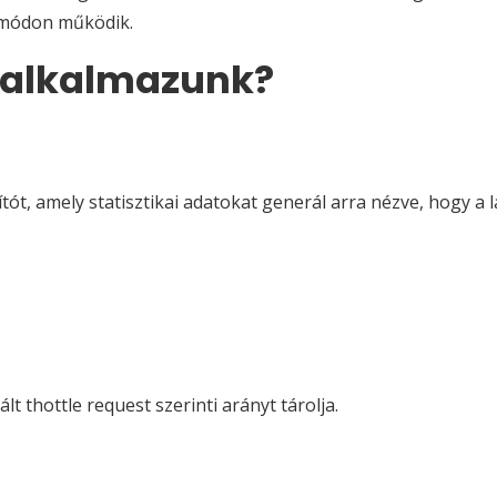
 módon működik.
t alkalmazunk?
sítót, amely statisztikai adatokat generál arra nézve, hogy a
ált thottle request szerinti arányt tárolja.