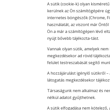
A sütik (cookie-k) olyan kisméret
kerülnek az Ön számítógépére úgy,
internetes böngészők (Chrome, Fire
használatát, az viszont már Öntől 
Ön a már a számítógépen lévő eltá
nyújt bővebb tájékozta-tást.
Vannak olyan sütik, amelyek nem 
megkezdésekor ad rövid tájékoztatá
felület testreszabását segítő mun
A hozzájárulást igénylő sütikről 
látogatás megkezdésekor tájékozta
Társaságunk nem alkalmaz és nem 
nélkül adatot gyűjthetnek.
A sütik elfogadása nem kötelező,