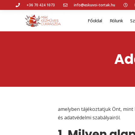
+36 70 424 1073
info@eskuvoi-tortak.hu
Főoldal
Rólunk
Sz
Ad
amelyben tájékoztatjuk Önt, mint 
és adatvédelmi szabályairól.
1. Milyen al