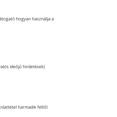
 látogató hogyan használja a
alós ideőjű hirdetések)
nlattétel harmadik féltől