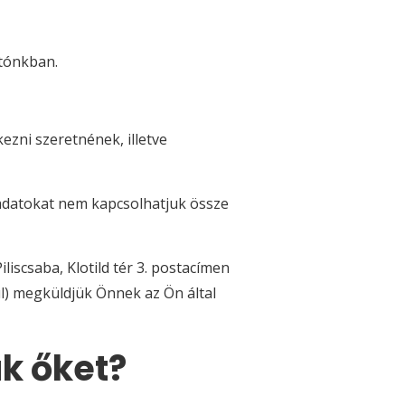
atónkban.
ezni szeretnének, illetve
 adatokat nem kapcsolhatjuk össze
liscsaba, Klotild tér 3. postacímen
l) megküldjük Önnek az Ön által
ük őket?