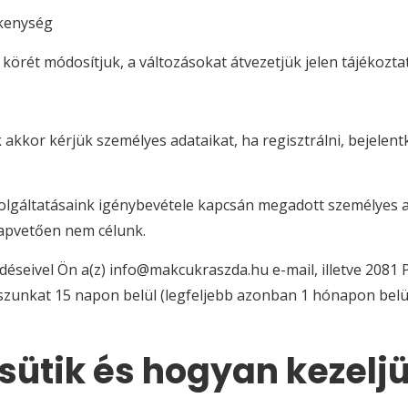
ékenység
örét módosítjuk, a változásokat átvezetjük jelen tájékozt
akkor kérjük személyes adataikat, ha regisztrálni, bejelentk
 szolgáltatásaink igénybevétele kapcsán megadott személyes
lapvetően nem célunk.
éseivel Ön a(z) info@makcukraszda.hu e-mail, illetve 2081 Pi
aszunkat 15 napon belül (legfeljebb azonban 1 hónapon belü
 sütik és hogyan kezelj