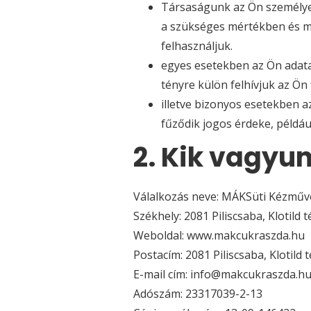
Társaságunk az Ön személyes
a szükséges mértékben és min
felhasználjuk.
egyes esetekben az Ön adatai
tényre külön felhívjuk az Ön 
illetve bizonyos esetekben
fűződik jogos érdeke, példá
2. Kik vagyu
Válalkozás neve: MÁKSüti Kézműve
Székhely: 2081 Piliscsaba, Klotild té
Weboldal: www.makcukraszda.hu
Postacím: 2081 Piliscsaba, Klotild t
E-mail cím: info@makcukraszda.h
Adószám: 23317039-2-13