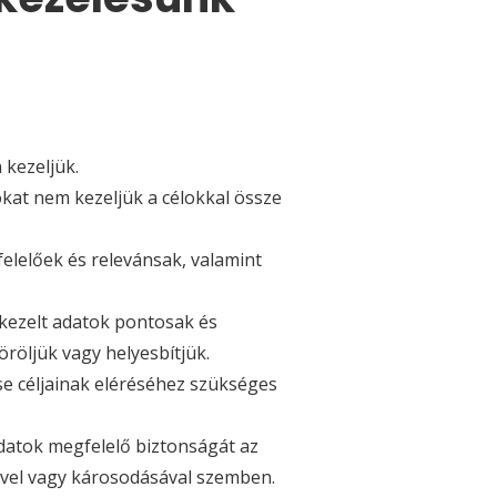
 kezeljük.
kat nem kezeljük a célokkal össze
felelőek és relevánsak, valamint
kezelt adatok pontosak és
röljük vagy helyesbítjük.
se céljainak eléréséhez szükséges
adatok megfelelő biztonságát az
sével vagy károsodásával szemben.