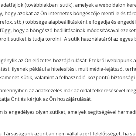
ű adatfájlok (továbbiakban: sütik), amelyek a weboldalon ker
 hogy azokat az Ön internetes böngészője menti le és tárol
fox, stb.) többsége alapbeállításként elfogadja és engedélye
függ, hogy a böngésző beállításainak módosításával ezeket vis
rolt sütiket is tudja törölni. A sütik használatáról az egy
igénylik az Ön előzetes hozzájárulását. Ezekről weblapunk 
st, ilyenek például a hitelesítési, multimédia-lejátszó, terh
kamenet-sütik, valamint a felhasználó-központú biztonsági 
– amennyiben az adatkezelés már az oldal felkeresésével me
tja Önt és kérjük az Ön hozzájárulását.
is engedélyez olyan sütiket, amelyek segítségével harmad
 a Társaságunk azonban nem vállal azért felelősséget, ha s