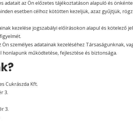
 adatait az Ön előzetes tájékoztatáson alapuló és önkéntes
den esetben célhoz kötötten kezeljük, azaz gyűjtjük, rögzí
nak kezelése jogszabályi előírásokon alapul és kötelező jel
figyelmét.
 az Ön személyes adatainak kezeléséhez Társaságunknak, v
ul honlapunk működtetése, fejlesztése és biztonsága.
nk?
s Cukrászda Kft.
r 3.
ér 3.
u