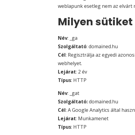
weblapunk esetleg nem az elvárt
Milyen sütike
Név
: _ga
Szolgáltató
: domained.hu
Cél
: Regisztrálja az egyedi azono
webhelyet.
Lejárat
: 2 év
Típus
: HTTP
Név
: _gat
Szolgáltató:
domained.hu
Cél
: A Google Analytics által haszn
Lejárat
: Munkamenet
Típus
: HTTP