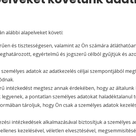
 alábbi alapelveket követi:
rűen és tisztességesen, valamint az Ön számára átláthatóan
ghatározott, egyértelmű és jogszerű célból gyűjtjük és azo
lt személyes adatok az adatkezelés céljai szempontjából meg
ódnak.
ű intézkedést megtesz annak érdekében, hogy az általunk 
legyenek, a pontatlan személyes adatokat haladéktalanul tö
formában tároljuk, hogy Ön csak a személyes adatok kezelé
ezési intézkedések alkalmazásával biztosítjuk a személyes 
gellenes kezelésével, véletlen elvesztésével, megsemmisíté