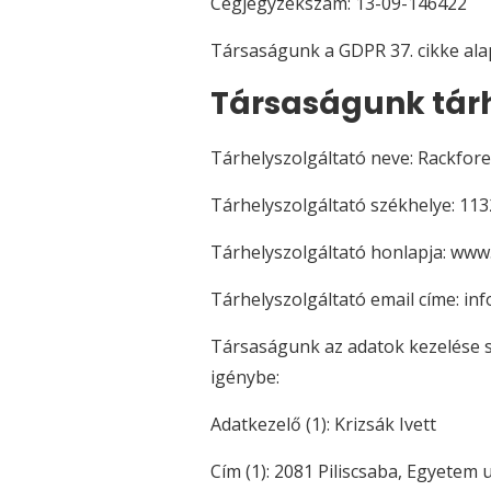
Cégjegyzékszám: 13-09-146422
Társaságunk a GDPR 37. cikke alap
Társaságunk tárh
Tárhelyszolgáltató neve: Rackfores
Tárhelyszolgáltató székhelye: 1132
Tárhelyszolgáltató honlapja: www
Tárhelyszolgáltató email címe: in
Társaságunk az adatok kezelése so
igénybe:
Adatkezelő (1): Krizsák Ivett
Cím (1): 2081 Piliscsaba, Egyetem u