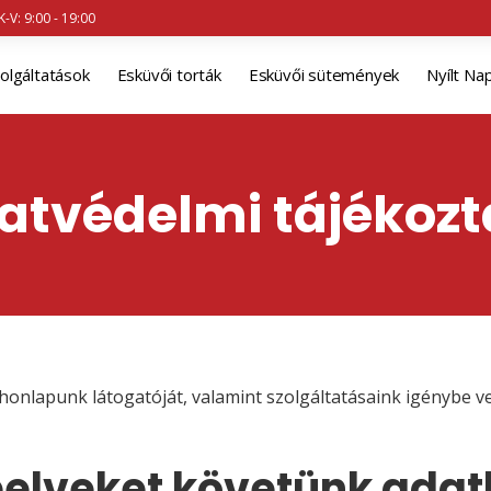
K-V: 9:00 - 19:00
olgáltatások
Esküvői torták
Esküvői sütemények
Nyílt Na
atvédelmi tájékozt
honlapunk látogatóját, valamint szolgáltatásaink igénybe v
apelveket követünk ada