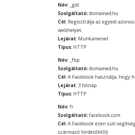
Név
: _gid
Szolgáltató:
domained.hu
Cél
: Regisztrálja az egyedi azono
webhelyet.
Lejárat
: Munkamenet
Típus
: HTTP
Név
: _fbp
Szolgáltató:
domained.hu
Cél
: A Facebook használja, hogy h
Lejárat
: 3 hónap
Típus
: HTTP
Név
: fr
Szolgáltató:
facebook.com
Cél
: A Facebook ezen süti segítség
származó hirdetőktől)