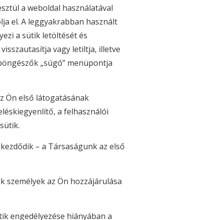
esztül a weboldal használatával
ja el. A leggyakrabban használt
zi a sütik letöltését és
szautasítja vagy letiltja, illetve
es böngészők „súgó” menüpontja
az Ön első látogatásának
eléskiegyenlítő, a felhasználói
sütik.
gkezdődik – a Társaságunk az első
ik személyek az Ön hozzájárulása
ütik engedélyezése hiányában a