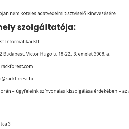
ján nem köteles adatvédelmi tisztviselő kinevezésére
ely szolgáltatója:
t Informatikai Kft.
 Budapest, Victor Hugo u. 18-22., 3. emelet 3008. a.
.rackforest.com
fo@rackforest.hu
rán – ügyfeleink színvonalas kiszolgálása érdekében – az 
tca 3.