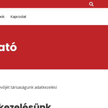
pok
Kapcsolat
ató
evőjét társaságunk adatkezelési
tkezelésünk